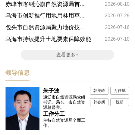
赤峰市喀喇沁旗自然资源局首...
通
2026-08-10
乌海市创新推行用地用林用草...
通
2026-07-29
包头市自然资源局聚力地价技...
政
2026-07-16
乌海市持续提升土地要素保障效能
通
2026-07-10
查看更多+
领导信息
朱子波
韩美峰
万佳斌
通辽市自然资源局党组
韩春妍
魏超
书记、局长、市自然资
源总督察。
工作分工
主持自然资源局全面工
作。