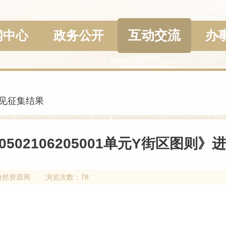
互动交流
闻中心
政务公开
办
见征集结果
502106205001单元Y街区图则
自然资源局
浏览次数：78