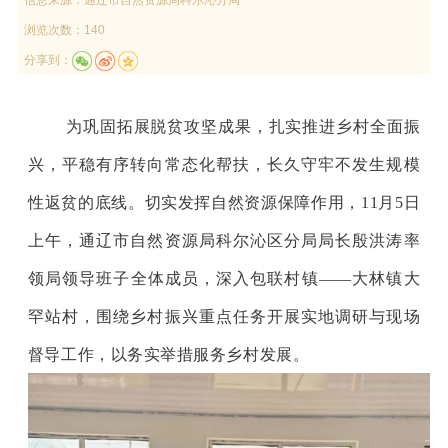
浏览次数：140
分享到：
为
巩固拓展脱贫攻坚成果，
扎实推进乡村全面振
兴，平稳有序转向常态化帮扶，长久守牢不发生规模
性返贫的底线。切实发挥自然资源保障作用，11月5日
上午
，通辽市自然资源局科尔沁区分局局长殷洪涛率
领
局领导
班子
全体
成员，深入包联村镇——大林镇大
罕站村，围绕乡村振兴重点任务开展实地
调研
与现场
督导工作，以务实举措服务乡村发展。