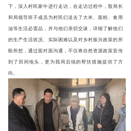
下，深入村民家中进行走访，在
走访过程中，
殷局长
和局领导班子成员为村民们送去了大米、面粉、食用
油等生活必需品，并
与
他们
亲切交谈，详细了解他们
的生产生活状况、实际困难以及对乡村振兴政策的所
盼所想，通过面对面沟通，不仅将自然资源政策宣传
到了田间地头，
更
为
我局
后续的帮扶措施提供了
方
向
。