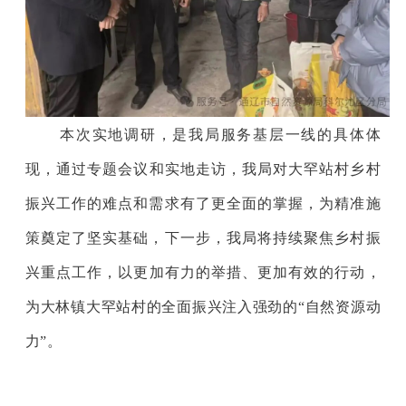
本次实地
调研
，是
我局
服务基层一线的具体体
现，通过
专题会议和实地走访，我局
对大罕站村乡村
振兴工作的
难点和需求
有了更全面的掌握，为精准施
策奠定了坚实基础，下一步，
我局
将持续聚焦
乡村振
兴重点工作
，以更加有力的举措、更加有效的行动，
为大林镇大罕站村的全面振兴注入强劲的“自然资源动
力”。