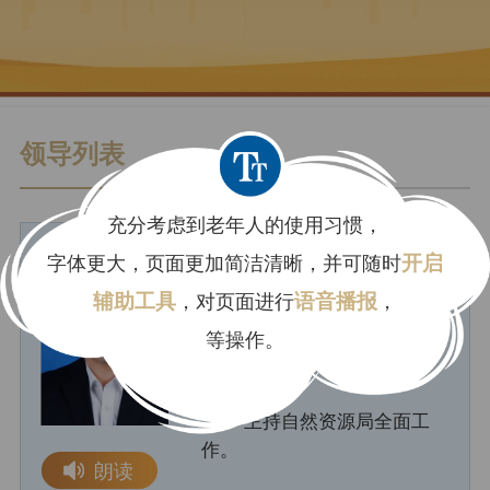
领导列表
充分考虑到老年人的使用习惯，
字体更大，页面更加简洁清晰，并可随时
开启
通辽市自然资源局党
辅助工具
，对页面进行
语音播报
，
组书记、局长、市自
等操作。
然资源总督察。
朱子波
主持自然资源局全面工
作。
朗读