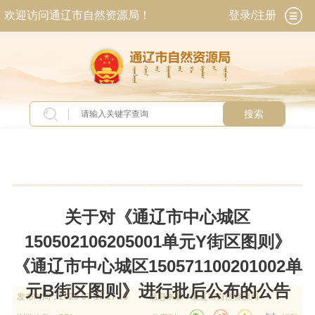
欢迎访问通辽市自然资源局！
登录/注册
搜索
当前位置：
首页
>
政务公开
>
政府信息公开
>
法
定主动公开内容
>
规划计划
关于对《通辽市中心城区
150502106205001单元Y街区图则》
《通辽市中心城区150571100201002单
元B街区图则》进行批后公布的公告
发布时间：
2025-07-10 17:13
信息来源：
通辽市自然资源局