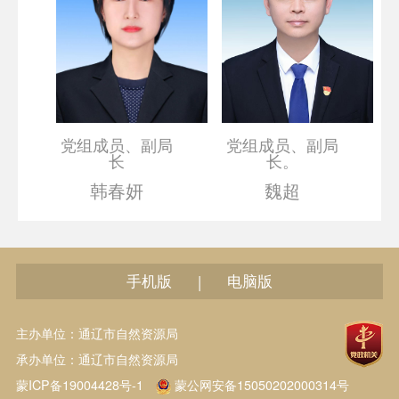
党组成员、副局
党组成员、副局
长
长。
韩春妍
魏超
手机版
电脑版
|
主办单位：通辽市自然资源局
承办单位：通辽市自然资源局
蒙ICP备19004428号-1
蒙公网安备15050202000314号